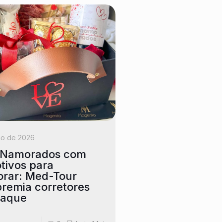
ho de 2026
s Namorados com
tivos para
rar: Med-Tour
remia corretores
taque