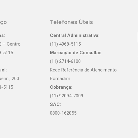
eço
Telefones Úteis
os:
Central Administrativa:
3 – Centro
(11) 4968-5115
68-5115
Marcação de Consultas:
(11) 2714-6100
el:
Rede Referência de Atendimento
rini, 200
Romaclim
68-5115
Cobrança:
(11) 92094-7009
SAC:
0800-162055