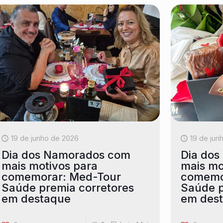
19 de junho de 2026
19 de jun
Dia dos Namorados com
Dia do
mais motivos para
mais mo
comemorar: Med-Tour
comemo
Saúde premia corretores
Saúde p
em destaque
em des