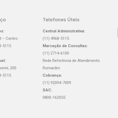
eço
Telefones Úteis
os:
Central Administrativa:
3 – Centro
(11) 4968-5115
68-5115
Marcação de Consultas:
(11) 2714-6100
el:
Rede Referência de Atendimento
rini, 200
Romaclim
68-5115
Cobrança:
(11) 92094-7009
SAC:
0800-162055