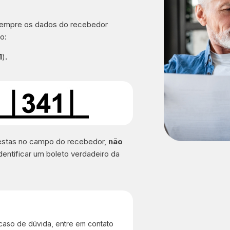
 sempre os dados do recebedor
o:
1
)
.
destas no campo do recebedor,
não
dentificar um boleto verdadeiro da
 caso de dúvida, entre em contato