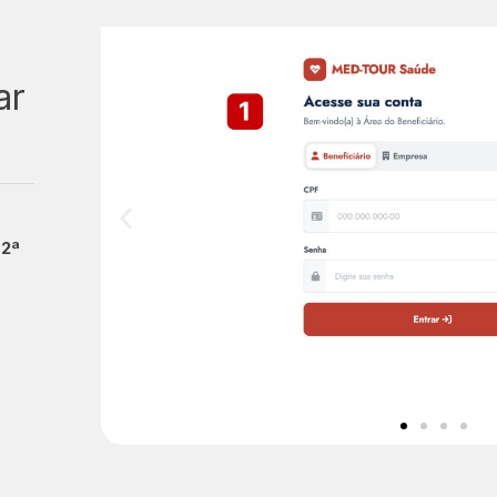
ar
 2ª