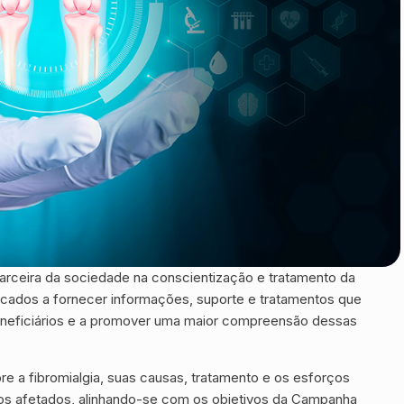
ceira da sociedade na conscientização e tratamento da
icados a fornecer informações, suporte e tratamentos que
beneficiários e a promover uma maior compreensão dessas
e a fibromialgia, suas causas, tratamento e os esforços
uos afetados, alinhando-se com os objetivos da Campanha