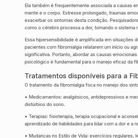
Ela também é frequentemente associada a causas emo
mente e o corpo. Estresse prolongado, traumas emo
exacerbar os sintomas desta condição. Pesquisador
como o cérebro processa a dor, tornando o sistema n
Essa hipersensibilidade é amplificada em situações 
pacientes com fibromialgia relatarem um início ou a
significativa. Portanto, abordar as causas emociona
psicológico é fundamental para o manejo eficaz da fi
Tratamentos disponíveis para a Fi
O tratamento da fibromialgia foca no manejo dos sint
• Medicamentos: analgésicos, antidepressivos e medi
distúrbios do sono.
• Terapias: fisioterapia, terapia ocupacional e acon
aprendizado de habilidades para lidar com a dor e a 
• Mudanças no Estilo de Vida: exercícios regulares