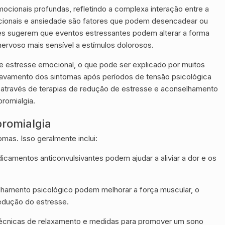
cionais profundas, refletindo a complexa interação entre a
cionais e ansiedade são fatores que podem desencadear ou
es sugerem que eventos estressantes podem alterar a forma
ervoso mais sensível a estímulos dolorosos.
de estresse emocional, o que pode ser explicado por muitos
gravamento dos sintomas após períodos de tensão psicológica
is através de terapias de redução de estresse e aconselhamento
bromialgia.
bromialgia
omas. Isso geralmente inclui:
camentos anticonvulsivantes podem ajudar a aliviar a dor e os
selhamento psicológico podem melhorar a força muscular, o
redução do estresse.
, técnicas de relaxamento e medidas para promover um sono